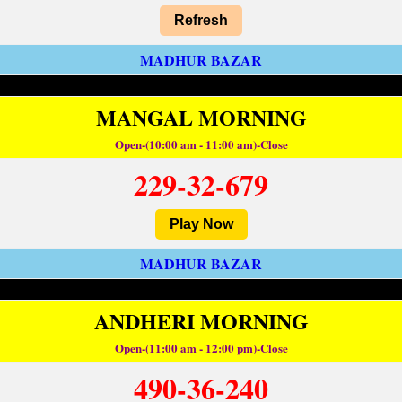
Refresh
MADHUR BAZAR
MANGAL MORNING
Open-(10:00 am - 11:00 am)-Close
229-32-679
Play Now
MADHUR BAZAR
ANDHERI MORNING
Open-(11:00 am - 12:00 pm)-Close
490-36-240