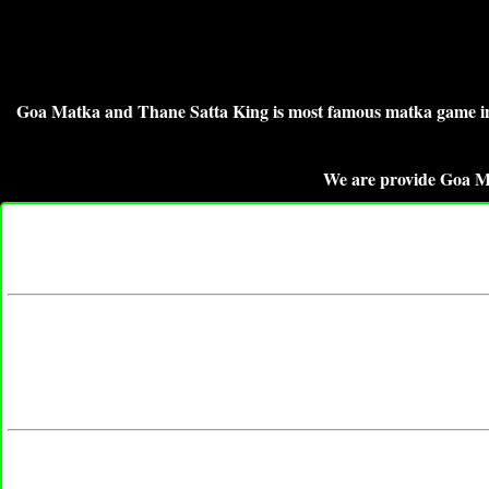
Goa Matka and Thane Satta King is most famous matka game in 
We are provide Goa Matka with