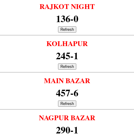
RAJKOT NIGHT
136-0
Refresh
KOLHAPUR
245-1
Refresh
MAIN BAZAR
457-6
Refresh
NAGPUR BAZAR
290-1