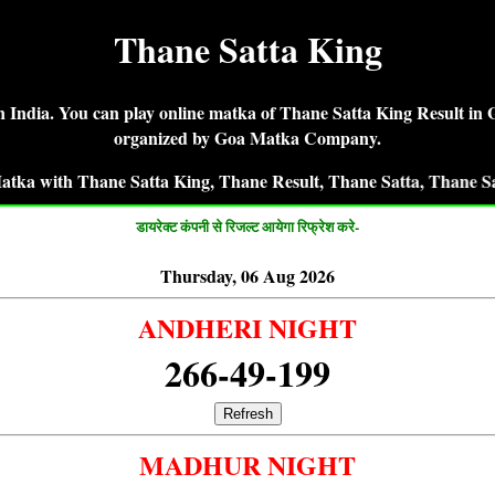
Thane Satta King
India. You can play online matka of Thane Satta King Result in G
organized by Goa Matka Company.
 Thane Satta King, Thane Result, Thane Satta, Thane Satta Resul
डायरेक्ट कंपनी से रिजल्ट आयेगा रिफ्रेश करे-
Thursday, 06 Aug 2026
ANDHERI NIGHT
266-49-199
Refresh
MADHUR NIGHT