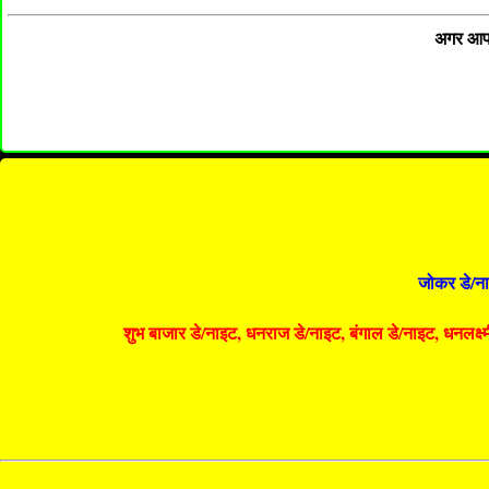
अगर आप 
जोकर डे/ना
शुभ बाजार डे/नाइट, धनराज डे/नाइट, बंगाल डे/नाइट, धनलक्ष्मी 