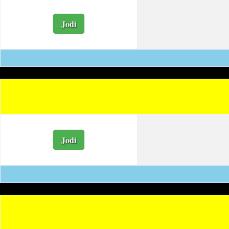
Jodi
Jodi