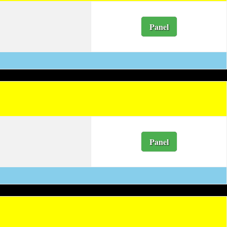
Panel
Panel