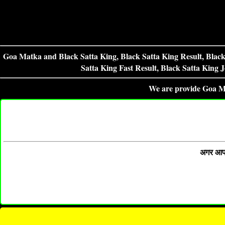
Goa Matka and Black Satta King, Black Satta King Result, Black 
Satta King Fast Result, Black Satta King 
We are provide Goa Matka with 
अगर आप 