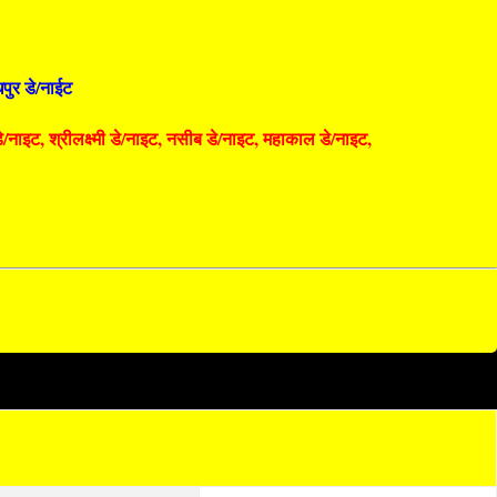
पुर डे/नाईट
 डे/नाइट, श्रीलक्ष्मी डे/नाइट, नसीब डे/नाइट, महाकाल डे/नाइट,