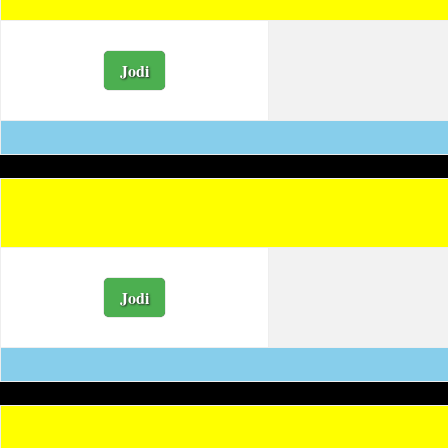
Jodi
Jodi