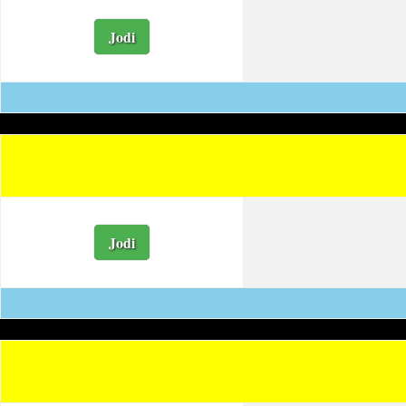
Jodi
Jodi