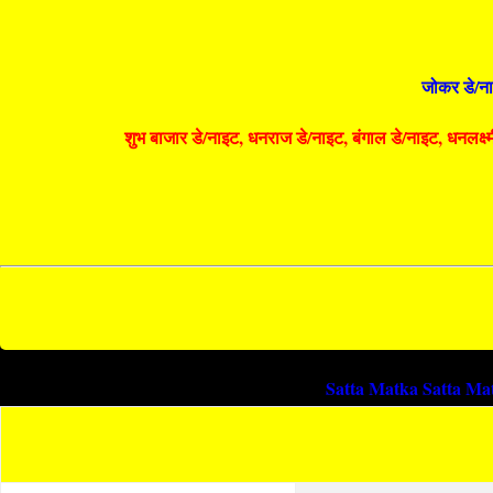
जोकर डे/ना
शुभ बाजार डे/नाइट, धनराज डे/नाइट, बंगाल डे/नाइट, धनलक्ष्मी 
Satta Matka
Satta Matka
Satta