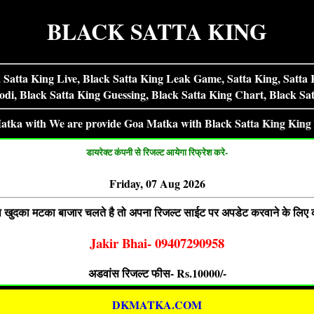
BLACK SATTA KING
Satta King Live, Black Satta King Leak Game, Satta King, Satta 
Jodi, Black Satta King Guessing, Black Satta King Chart, Black S
We are provide Goa Matka with Black Satta King King Today, Blac
डायरेक्ट कंपनी से रिजल्ट आयेगा रिफ्रेश करे-
Friday, 07 Aug 2026
खुदका मटका बाजार चलते है तो अपना रिजल्ट साईट पर अपडेट करवाने के लिए 
Jakir Bhai- 09407290958
अडवांस रिजल्ट फीस- Rs.10000/-
DKMATKA.COM