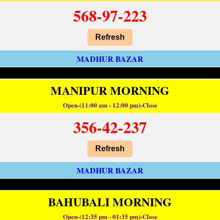
568-97-223
Refresh
MADHUR BAZAR
MANIPUR MORNING
Open-(11:00 am - 12:00 pm)-Close
356-42-237
Refresh
MADHUR BAZAR
BAHUBALI MORNING
Open-(12:35 pm - 01:35 pm)-Close