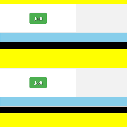
Jodi
Jodi