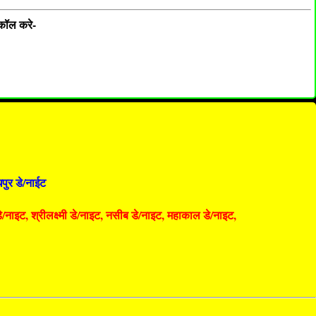
कॉल करे-
पुर डे/नाईट
 डे/नाइट, श्रीलक्ष्मी डे/नाइट, नसीब डे/नाइट, महाकाल डे/नाइट,