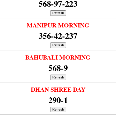
568-97-223
Refresh
MANIPUR MORNING
356-42-237
Refresh
BAHUBALI MORNING
568-9
Refresh
DHAN SHREE DAY
290-1
Refresh