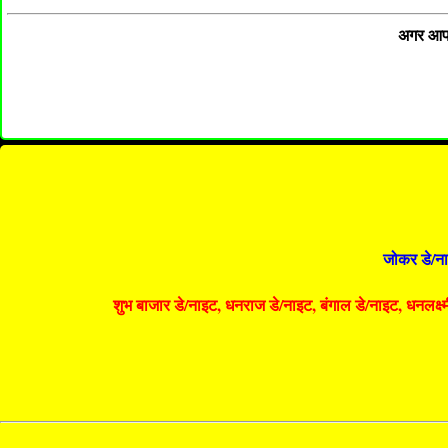
अगर आप 
जोकर डे/ना
शुभ बाजार डे/नाइट, धनराज डे/नाइट, बंगाल डे/नाइट, धनलक्ष्मी 