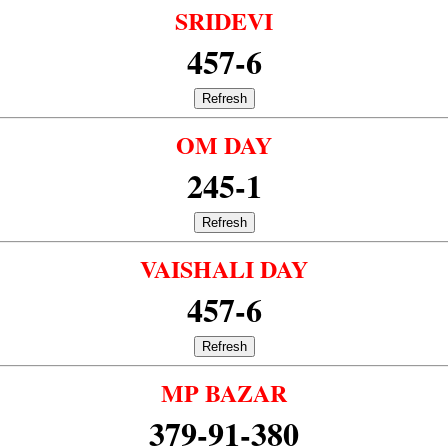
SRIDEVI
457-6
Refresh
OM DAY
245-1
Refresh
VAISHALI DAY
457-6
Refresh
MP BAZAR
379-91-380