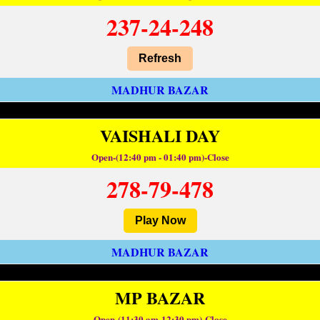
237-24-248
Refresh
MADHUR BAZAR
VAISHALI DAY
Open-(12:40 pm - 01:40 pm)-Close
278-79-478
Play Now
MADHUR BAZAR
MP BAZAR
Open-(11:30 am-12:30 pm)-Close