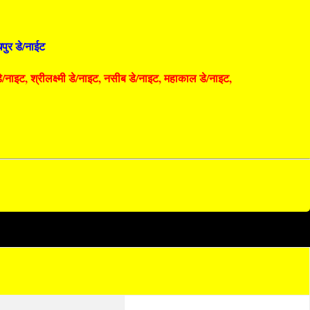
पुर डे/नाईट
 डे/नाइट, श्रीलक्ष्मी डे/नाइट, नसीब डे/नाइट, महाकाल डे/नाइट,