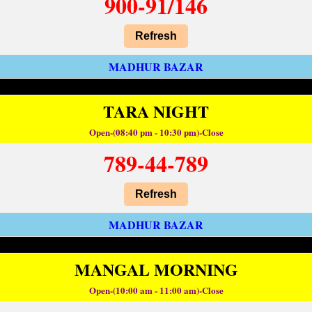
900-91/146
Refresh
MADHUR BAZAR
TARA NIGHT
Open-(08:40 pm - 10:30 pm)-Close
789-44-789
Refresh
MADHUR BAZAR
MANGAL MORNING
Open-(10:00 am - 11:00 am)-Close