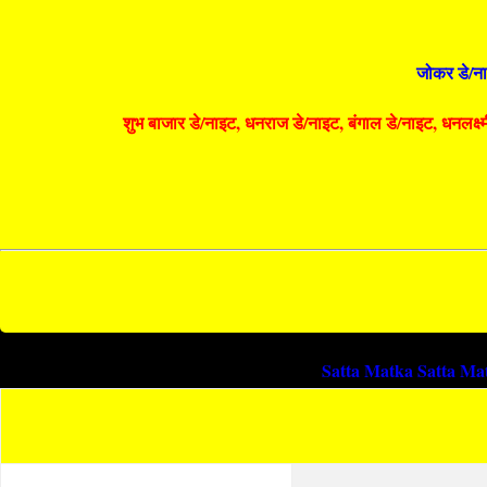
जोकर डे/ना
शुभ बाजार डे/नाइट, धनराज डे/नाइट, बंगाल डे/नाइट, धनलक्ष्मी 
Satta Matka
Satta Matka
Satt