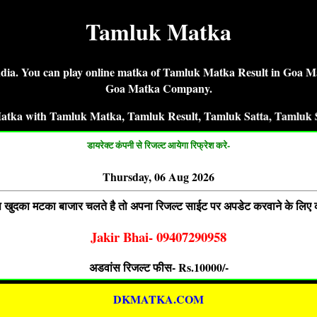
Tamluk Matka
ia. You can play online matka of Tamluk Matka Result in Goa Ma
Goa Matka Company.
th Tamluk Matka, Tamluk Result, Tamluk Satta, Tamluk Satta R
डायरेक्ट कंपनी से रिजल्ट आयेगा रिफ्रेश करे-
Thursday, 06 Aug 2026
खुदका मटका बाजार चलते है तो अपना रिजल्ट साईट पर अपडेट करवाने के लिए 
Jakir Bhai- 09407290958
अडवांस रिजल्ट फीस- Rs.10000/-
DKMATKA.COM