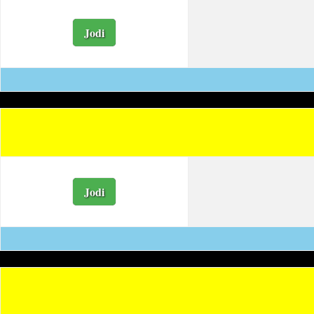
Jodi
Jodi