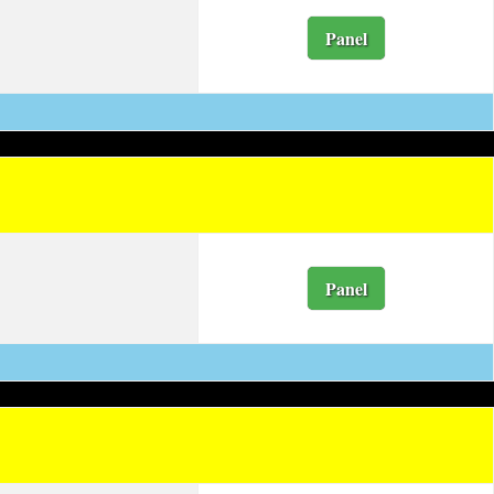
Panel
Panel