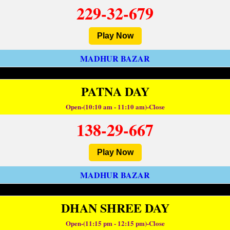
229-32-679
Play Now
MADHUR BAZAR
PATNA DAY
Open-(10:10 am - 11:10 am)-Close
138-29-667
Play Now
MADHUR BAZAR
DHAN SHREE DAY
Open-(11:15 pm - 12:15 pm)-Close