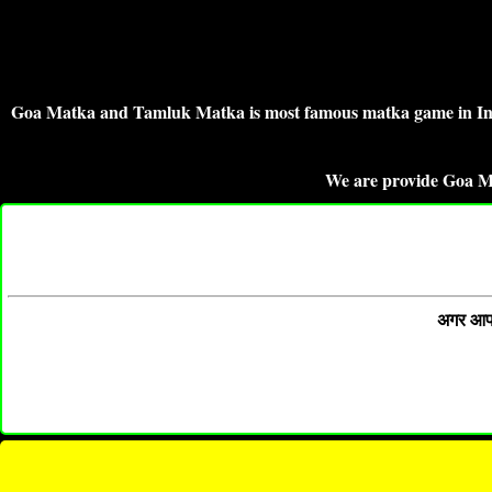
Goa Matka and Tamluk Matka is most famous matka game in Ind
We are provide Goa Matka wi
अगर आप 