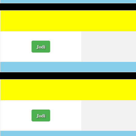
Jodi
Jodi