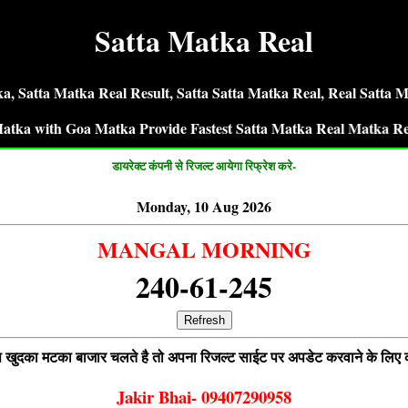
Satta Matka Real
a, Satta Matka Real Result, Satta Satta Matka Real, Real Satta 
h Goa Matka Provide Fastest Satta Matka Real Matka Result in 2
डायरेक्ट कंपनी से रिजल्ट आयेगा रिफ्रेश करे-
Monday, 10 Aug 2026
MANGAL MORNING
240-61-245
Refresh
खुदका मटका बाजार चलते है तो अपना रिजल्ट साईट पर अपडेट करवाने के लिए 
Jakir Bhai- 09407290958