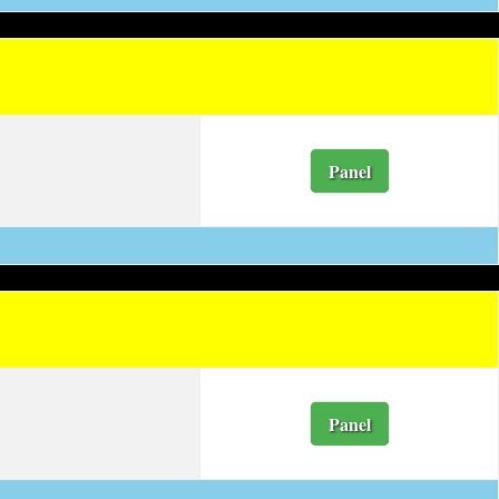
Panel
Panel