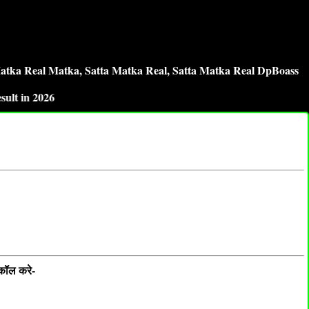
Matka Real Matka, Satta Matka Real, Satta Matka Real DpBoass
026
कॉल करे-