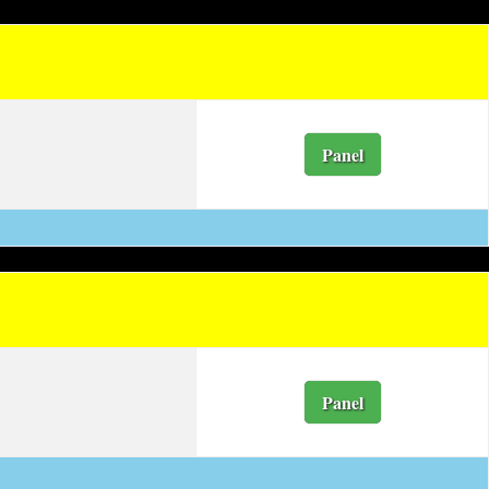
Panel
Panel