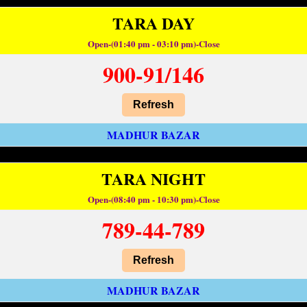
TARA DAY
Open-(01:40 pm - 03:10 pm)-Close
900-91/146
Refresh
MADHUR BAZAR
TARA NIGHT
Open-(08:40 pm - 10:30 pm)-Close
789-44-789
Refresh
MADHUR BAZAR