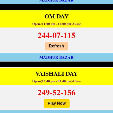
OM DAY
Open-(11:00 am - 12:00 pm)-Close
244-07-115
Refresh
MADHUR BAZAR
VAISHALI DAY
Open-(12:40 pm - 01:40 pm)-Close
249-52-156
Play Now