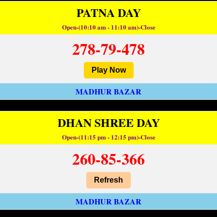
PATNA DAY
Open-(10:10 am - 11:10 am)-Close
278-79-478
Play Now
MADHUR BAZAR
DHAN SHREE DAY
Open-(11:15 pm - 12:15 pm)-Close
260-85-366
Refresh
MADHUR BAZAR