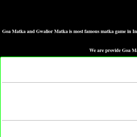
Goa Matka and Gwalior Matka is most famous matka game in Indi
We are provide Goa Matka with 