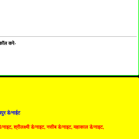
कॉल करे-
पुर डे/नाईट
 डे/नाइट, श्रीलक्ष्मी डे/नाइट, नसीब डे/नाइट, महाकाल डे/नाइट,