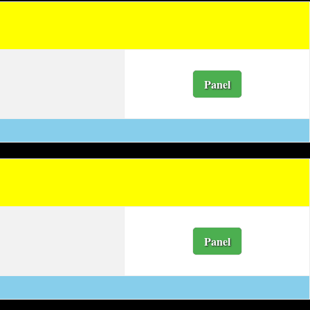
Panel
Panel