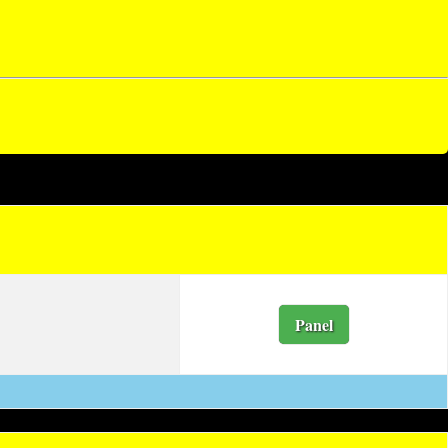
Panel