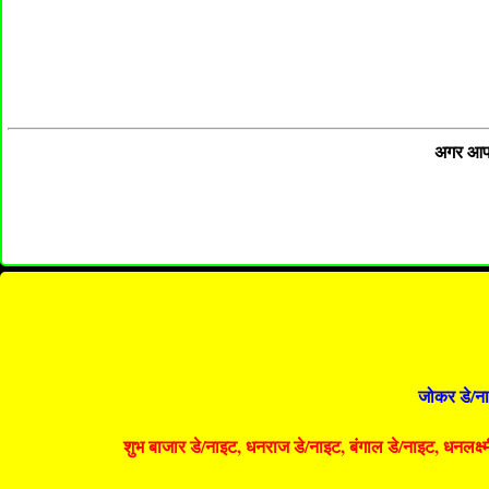
अगर आप 
जोकर डे/ना
शुभ बाजार डे/नाइट, धनराज डे/नाइट, बंगाल डे/नाइट, धनलक्ष्मी 