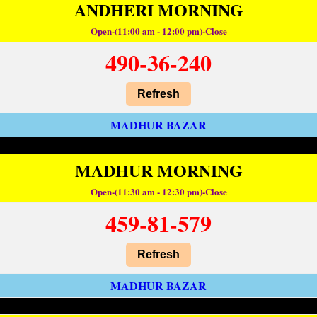
ANDHERI MORNING
Open-(11:00 am - 12:00 pm)-Close
490-36-240
Refresh
MADHUR BAZAR
MADHUR MORNING
Open-(11:30 am - 12:30 pm)-Close
459-81-579
Refresh
MADHUR BAZAR