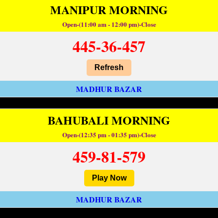
MANIPUR MORNING
Open-(11:00 am - 12:00 pm)-Close
445-36-457
Refresh
MADHUR BAZAR
BAHUBALI MORNING
Open-(12:35 pm - 01:35 pm)-Close
459-81-579
Play Now
MADHUR BAZAR