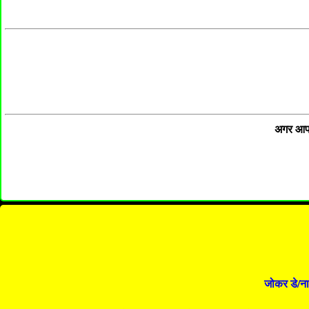
अगर आप 
जोकर डे/ना