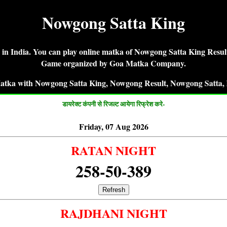
Nowgong Satta King
 India. You can play online matka of Nowgong Satta King Result 
Game organized by Goa Matka Company.
 Nowgong Satta King, Nowgong Result, Nowgong Satta, Nowgong S
डायरेक्ट कंपनी से रिजल्ट आयेगा रिफ्रेश करे-
Friday, 07 Aug 2026
RATAN NIGHT
258-50-389
Refresh
RAJDHANI NIGHT