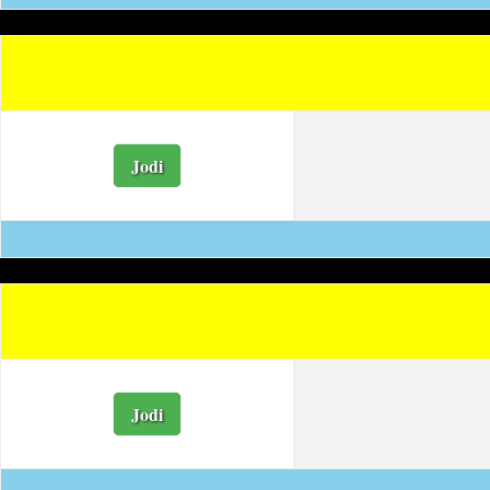
Jodi
Jodi