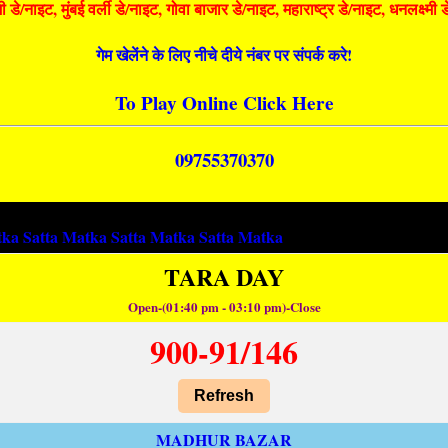
डे/नाइट, मुंबई वर्ली डे/नाइट, गोवा बाजार डे/नाइट, महाराष्ट्र डे/नाइट, धनलक्ष्मी
गेम खेलेंने के लिए नीचे दीये नंबर पर संपर्क करे!
To Play Online Click Here
09755370370
a Matka
Satta Matka
Satta Matka
TARA DAY
Open-(01:40 pm - 03:10 pm)-Close
900-91/146
Refresh
MADHUR BAZAR