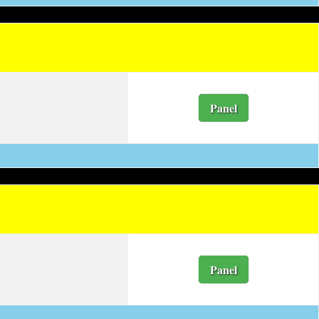
Panel
Panel