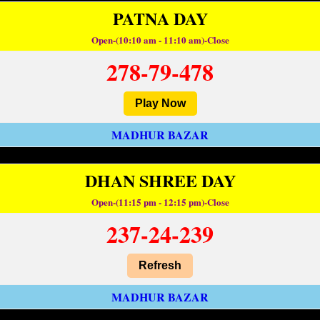
PATNA DAY
Open-(10:10 am - 11:10 am)-Close
278-79-478
Play Now
MADHUR BAZAR
DHAN SHREE DAY
Open-(11:15 pm - 12:15 pm)-Close
237-24-239
Refresh
MADHUR BAZAR