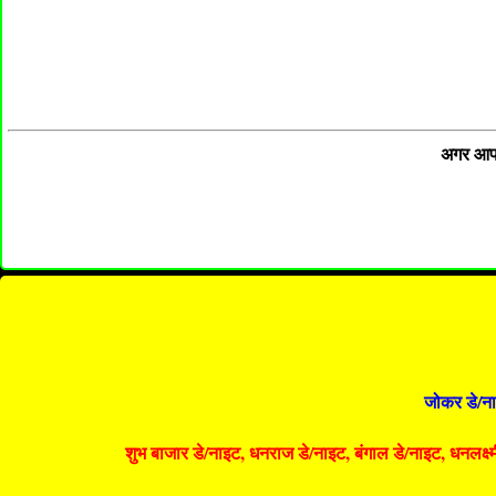
अगर आप 
जोकर डे/ना
शुभ बाजार डे/नाइट, धनराज डे/नाइट, बंगाल डे/नाइट, धनलक्ष्मी 