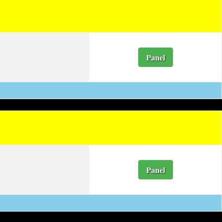
Panel
Panel