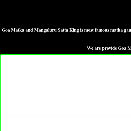
Goa Matka and Mangaluru Satta King is most famous matka game i
We are provide Goa Matka wit