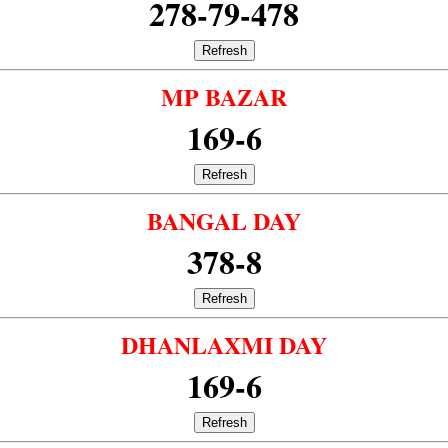
278-79-478
Refresh
MP BAZAR
169-6
Refresh
BANGAL DAY
378-8
Refresh
DHANLAXMI DAY
169-6
Refresh