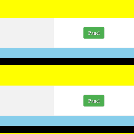
Panel
Panel